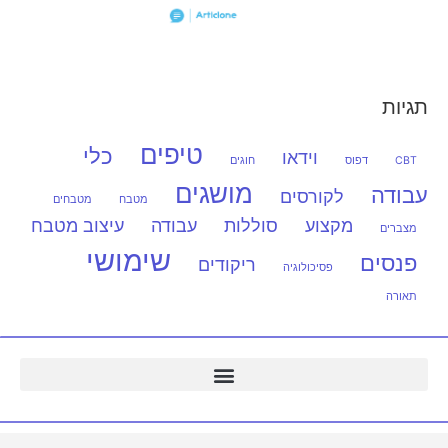
תגיות
טיפים
כלי
וידאו
CBT
דפוס
חוגים
מושגים
עבודה
לקורסים
מטבח
מטבחים
מקצוע
סוללות
עבודה
עיצוב מטבח
מצברים
שימושי
פנסים
ריקודים
פסיכולוגיה
תאורה
ARDUINO – ארדואינו בישראל