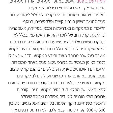
לימודי עיצוב פנים
קיימים במספר מסלולים. אחד המסלולים
הוא תואר אקדמאי בעיצוב ואדריכלות שמתקיים
באוניברסיטאות השונות. תנאי הקבלה למסלול לימודי עיצוב
פנים לתואר ראשון הינם נוקשים וסלקטיביים, בנוסף
הלימודים מתמקדים באדריכלות ומכאן בפיזיקה, גיאומטריה
וכן הלאה. קהל רחב של לומדי התואר האקדמאי בכלל לא
יעסקו בנושאים אלו אלה יחפשו עבודה כמעצבי פנים בתחום
האסטטיקה וניהול נכון של חלל החדר. מקצוע זה הינו מקצוע
מוערך בעל שכר מכובד מאוד והידע המקצועי הדרוש בשבילו
נלמד באופן מעמיק גם בקורס עיצוב פנים באחד ממוסדות
הלימודים האיכותיים בארץ. חשוב לשים לב שגם קורסי עיצוב
פנים שונים במהותם אחד מהשני ויש לשים לב לקורסים
מקצועיים עתירי ידע לעבודה נכונה וקורסים חובבניים שנועדו
לפאן האישי של התלמיד. קורסים מקצועיים יהיו קורסים
ארוכים בעלי תוכנית לימודים מסודרת וארוכה שיכולה
להמשך כשנתיים. היקף השעות בקורסים המקצועיים ינוע בין
600 ל- 900 שעות לימוד שבמהלכם ילמדו הסטודנטים איך