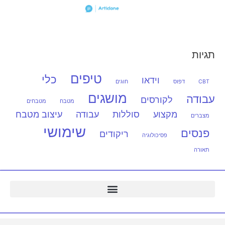
תגיות
טיפים
כלי
וידאו
CBT
דפוס
חוגים
מושגים
עבודה
לקורסים
מטבח
מטבחים
מקצוע
סוללות
עבודה
עיצוב מטבח
מצברים
שימושי
פנסים
ריקודים
פסיכולוגיה
תאורה
ARDUINO – ארדואינו בישראל