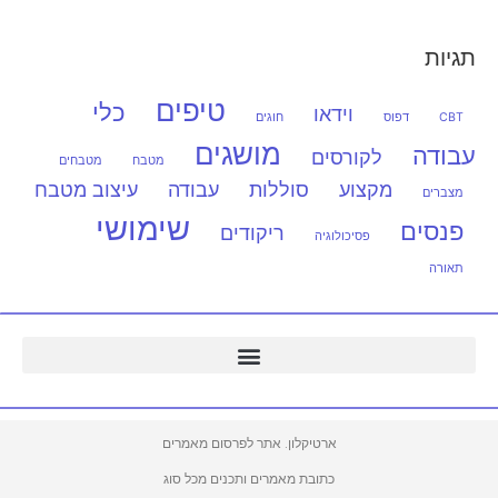
תגיות
טיפים
כלי
וידאו
CBT
דפוס
חוגים
מושגים
עבודה
לקורסים
מטבח
מטבחים
מקצוע
סוללות
עבודה
עיצוב מטבח
מצברים
שימושי
פנסים
ריקודים
פסיכולוגיה
תאורה
ARDUINO – ארדואינו בישראל
ארטיקלון. אתר לפרסום מאמרים
כתובת מאמרים ותכנים מכל סוג